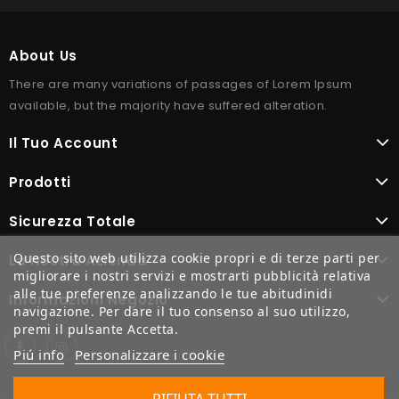
About Us
There are many variations of passages of Lorem Ipsum
available, but the majority have suffered alteration.
Il Tuo Account
Prodotti
Sicurezza Totale
Questo sito web utilizza cookie propri e di terze parti per
La Nostra Azienda
migliorare i nostri servizi e mostrarti pubblicità relativa
alle tue preferenze analizzando le tue abitudinidi
Informazioni Negozio
navigazione. Per dare il tuo consenso al suo utilizzo,
premi il pulsante Accetta.
Piú info
Personalizzare i cookie